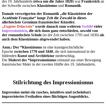
des 19. Jahrhunderts
(etwa um die Jahre 1820
) war
Frankreich
an
der Schwelle zwischen
Klassizismus
und
Romantik
.
Damals verweigerten der Romantik „die Klassizisten der
Académie Française“ lange Zeit die Zuwahl in dieses
allerhöchste Gremium französischer Künstler.
„Eugène Delacroix“
wurde danach zum weiteren
Vorbild
vieler
Impressionisten
, die sich dann ganz entschieden, sowohl von
der romantischen Schule
(in der Zeit zwischen 1795 und 1830)
als
auch dem Klassizismus abgewendet haben.
Anm.: Der *Klassizismus
ist eine kunstgeschichtliche
Epoche
zwischen 1770 und 1840
, die sich international in der
bildenden
Kunst und Architektur
niederschlug.
Die
Malerei
des *Impressionismus
entstand aus einer Bewegung
französischer Maler in der zweiten Hälfte des 19. Jahrhunderts.
Stilrichtung des Impressionismus
Impression meint ein rasches, intuitives und (scheinbar)
improvisiertes Festhalten eines flüchtigen Augenblicks.