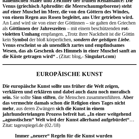
italienischen Maler und Zeichner der frühen Renaissance: Die
Venus (griechisch Aphrodite: die Meerschaumgeborene) steht
auf einer Muschel im Meer, die von den Göttern des Windes,
von einem Regen aus Rosen begleitet, ans Ufer getrieben wird.
An Land wird sie von einer der Göttinnen – sie galten den Griechen
als
Göttinnen der Jahreszeiten
– mit einem beschützenden
rot-
violetten Umhang
empfangen. „Trotz ihrer Nacktheit ist die Göttin
kein
Symbol
der bloß körperlichen,
sondern der geistigen Liebe
.
Venus erscheint so als unendlich zartes und empfindsames
Wesen, das als Geschenk des Himmels in einer Muschel sanft an
die Küste getragen wird“ .
(Zitat: blog,-
Singulart.com
)
EUROPÄISCHE KUNST
Die europäische Kunst sollte uns früher die Welt zeigen,
verklären und erklären und dabei auch dazu noch moralisch
sein.
Sie sollte
Sinn stiften
, die Menschen zusammenführen.
Aber
das vermochte damals schon die Religion eines Tages nicht
mehr
, aus deren Zwängen
sich die Kunst in einem
jahrhundertelangen Prozess befreit hat. „In einer weitgehend
„agnostischen“ Welt
wird der Kunst allerhand aufgebürdet“
…
Zitat: tagesspiegel.de (02./18)
Immer „neuere“ Regeln für die Kunst wurden