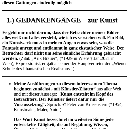
diesen Gattungen eindeutig möglich
.
1.) GEDANKENGÄNGE – zur Kunst –
Es geht mir nicht darum, dass der Betrachter meiner Bilder
alles weiß und alles versteht, wie ich es verstehen will. Ein Bild,
ein Kunstwerk muss in meinen Augen etwas sein, was die
Fantasie anregt und entflammt in ganz ekstatischer Weise. Der
Betrachter darf nicht um seine sinnliche Erfahrung gebracht
werden.
(Zitat: „Arik Brauer“, (*1929 in Wien/ † Jan.2021 in
Wien), Expressionist, er galt als einer der Hauptvertreter der „Wiener
Schule des Phantastischen Realismus“.)
Meine
A
usführungen zu diesem interessanten Thema
beginnen zunächst „mit Künstler-Zitaten“
aus aller Welt
und mit dieser Aussage:
„Kunst entsteht im Kopf des
Betrachters. Der Künstler liefert dafür nur die
Voraussetzung“.
Spruch: © Peter von Krusenstern (*1954,
Kunstmaler, Maler, Autor).
Das Wort Kunst bezeichnet im weitesten Sinne jede
entwickelte Tätigkeit, die auf Begabung, Wissen,