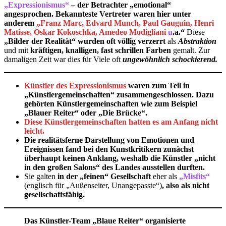
„Expressionismus“
– der Betrachter „emotional“
angesprochen. Bekannteste Vertreter waren hier unter
anderem
„Franz Marc, Edvard Munch, Paul Gauguin, Henri
Matisse, Oskar Kokoschka, Amedeo Modigliani
u
.a.“
Diese
„Bilder der Realität“ wurden oft völlig verzerrt
als
Abstraktion
und mit
kräftigen, knalligen, fast schrillen Farben
gemalt. Zur
damaligen Zeit war dies für Viele oft
ungewöhnlich schockierend.
Künstler des Expressionismus
waren zum Teil in
„Künstlergemeinschaften“ zusammengeschlossen. Dazu
gehörten Künstlergemeinschaften wie zum Beispiel
„Blauer Reiter“ oder „Die Brücke“.
Diese Künstlergemeinschaften hatten es am Anfang nicht
leicht.
Die realitätsferne Darstellung von Emotionen und
Ereignissen fand bei den Kunstkritikern zunächst
überhaupt keinen Anklang, weshalb die Künstler „nicht
in den großen Salons“ des Landes ausstellen durften.
Sie galten
in der „feinen“ Gesellschaft
eher als
„Misfits“
(englisch für „Außenseiter, Unangepasste“)
, also als nicht
gesellschaftsfähig.
Das Künstler-Team „Blaue Reiter“ organisierte