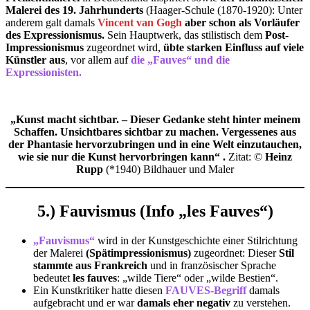
Malerei des 19. Jahrhunderts
(Haager-Schule (1870-1920): Unter
anderem galt damals
Vincent van Gogh
aber schon als Vorläufer
des Expressionismus.
Sein Hauptwerk, das stilistisch dem
Post-
Impressionismus
zugeordnet wird,
übte starken Einfluss auf viele
Künstler aus
, vor allem auf
die „Fauves“ und die
Expressionisten.
„Kunst macht sichtbar. – Dieser Gedanke steht hinter meinem
Schaffen. Unsichtbares sichtbar zu machen. Vergessenes aus
der Phantasie hervorzubringen und in eine Welt einzutauchen,
wie sie nur die Kunst hervorbringen kann“ .
Zitat: ©
Heinz
Rupp
(*1940) Bildhauer und Maler
5.) Fauvismus (Info „les Fauves“)
„Fauvismus“
wird in der Kunstgeschichte einer Stilrichtung
der Malerei
(Spätimpressionismus)
zugeordnet: Dieser
Stil
stammte aus Frankreich
und in französischer Sprache
bedeutet
les fauves
: „wilde Tiere“ oder „wilde Bestien“.
Ein Kunstkritiker hatte diesen
FAUVES-Begriff
damals
aufgebracht und er war
damals eher negativ
zu verstehen.