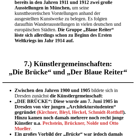
bereits in den Jahren 1911 und 1912 zwei große
Ausstellungen in München,
um seine
kunsttheoretischen Vorstellungen anhand der
ausgestellten Kunstwerke zu belegen. Es folgten
daraufhin Wanderausstellungen in vielen deutschen und
europäischen Städten.
Die Gruppe „Blaue Reiter“
löste sich allerdings schon zu Beginn des Ersten
Weltkriegs im Jahr 1914 auf.
7.) Künstlergemeinschaften:
„Die Brücke“ und „Der Blaue Reiter“
Zwischen den Jahren 1900 und 1905
bildete sich in
Dresden zunächst
die Künstlergemeinschaft
:
„DIE BRÜCKE“:
Diese wurde am 7. Juni 1905 in
Dresden von vier jungen „Architekturstudenten“
gegründet
(Kirchner, Bleyl, Heckel, Schmidt-Rottluff
).
Hinzu kamen noch damals mehrere noch recht junge
Künstler u.a
.
Pechstein,
Brückner, Nolde
und Otto
Mueller
.
Ein großes Vorbild der „
Brücke
“ war jedoch damals