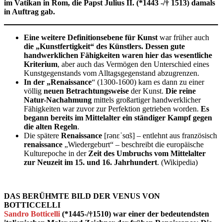
im Vatikan in Rom, die Papst Julius II. (*1443 -/† 1513) damals
in Auftrag gab.
Eine weitere Definitionsebene für Kunst
war früher auch
die „Kunstfertigkeit“ des Künstlers. Dessen gute
handwerklichen Fähigkeiten waren hier das wesentliche
Kriterium
, aber auch das Vermögen den Unterschied eines
Kunstgegenstands vom Alltagsgegenstand abzugrenzen.
In der „Renaissance
“ (1300-1600) kam es dann zu einer
völlig
neuen Betrachtungsweise
der Kunst.
Die reine
Natur-Nachahmung
mittels großartiger handwerklicher
Fähigkeiten war zuvor zur Perfektion getrieben worden.
Es
begann bereits im Mittelalter ein ständiger Kampf gegen
die alten Regeln
.
Die spätere
Renaissance
[rənɛˈsɑ̃s] – entlehnt aus französisch
renaissance
„Wiedergeburt“ – beschreibt die europäische
Kulturepoche in der
Zeit des Umbruchs vom Mittelalter
zur Neuzeit im 15. und 16. Jahrhundert
. (Wikipedia)
DAS BERÜHMTE BILD DER VENUS VON
BOTTICCELLI
Sandro Botticelli
(*1445-/
†
1510) war einer der bedeutendsten