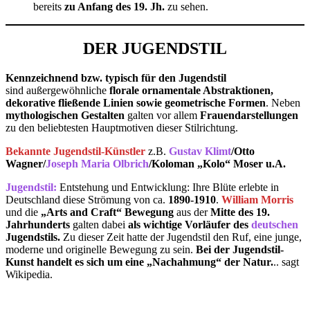
bereits
zu Anfang des 19. Jh.
zu sehen.
DER JUGENDSTIL
Kennzeichnend bzw. typisch für den Jugendstil
sind außergewöhnliche
florale ornamentale Abstraktionen,
dekorative fließende Linien sowie geometrische Formen
. Neben
mythologischen Gestalten
galten vor allem
Frauendarstellungen
zu den beliebtesten Hauptmotiven dieser Stilrichtung.
Bekannte Jugendstil-Künstler
z.B.
Gustav Klimt
/Otto
Wagner/
Joseph Maria Olbrich
/Koloman „Kolo“ Moser
u.A.
Jugendstil:
Entstehung und Entwicklung: Ihre Blüte erlebte in
Deutschland diese Strömung von ca.
1890-1910
.
William Morris
und die
„Arts and Craft“ Bewegung
aus der
Mitte des 19.
Jahrhunderts
galten dabei
als wichtige Vorläufer des
deutschen
Jugendstils.
Zu dieser Zeit hatte der Jugendstil den Ruf, eine junge,
moderne und originelle Bewegung zu sein.
Bei der Jugendstil-
Kunst handelt es sich um eine „Nachahmung“ der Natur.
.. sagt
Wikipedia
.