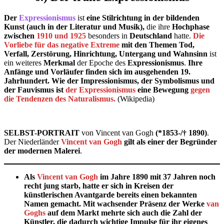
Der
Expressionismus
ist
eine
Stilrichtung in der bildenden
Kunst (auch in der Literatur und Musik),
die ihre
Hochphase
zwischen
1910 und 1925
besonders in
Deutschland
hatte.
Die
Vorliebe für das negative Extreme
mit den Themen Tod,
Verfall, Zerstörung, Hinrichtung, Untergang und Wahnsinn
ist
ein weiteres
Merkmal
der Epoche des
Expressionismus
.
Ihre
Anfänge und Vorläufer finden sich im ausgehenden 19.
Jahrhundert. Wie der Impressionismus, der Symbolismus und
der Fauvismus ist
der Expressionismus
eine Bewegung
gegen
die Tendenzen des Naturalismus.
(Wikipedia)
SELBST-PORTRAIT
von Vincent van Gogh
(*1853-/
†
1890)
.
Der Niederländer
Vincent van Gogh
gilt als einer der Begründer
der modernen Malerei
.
Als
Vincent van Gogh
im Jahre 1890 mit 37 Jahren noch
recht jung starb, hatte er sich in Kreisen der
künstlerischen Avantgarde bereits einen bekannten
Namen gemacht. Mit wachsender Präsenz der Werke
van
Goghs
auf dem Markt mehrte sich auch die Zahl der
Künstler, die dadurch wichtige Impulse für ihr eigenes