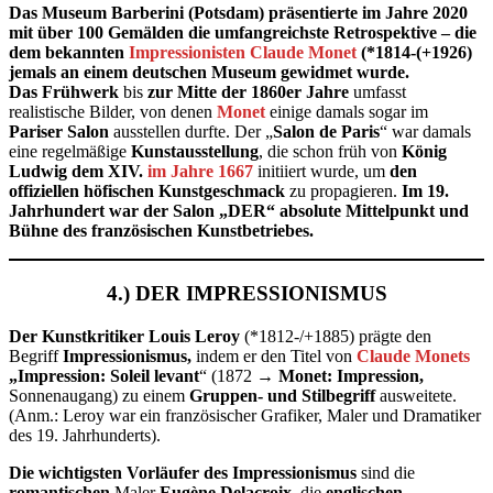
Das Museum Barberini (Potsdam) präsentierte im Jahre 2020
mit über 100 Gemälden die umfangreichste Retrospektive – die
dem bekannten
Impressionisten Claude Monet
(*1814-(+1926)
jemals an einem deutschen Museum gewidmet wurde.
Das Frühwerk
bis
zur Mitte der 1860er Jahre
umfasst
realistische Bilder, von denen
Monet
einige damals sogar im
Pariser Salon
ausstellen durfte. Der „
Salon de Paris
“ war damals
eine regelmäßige
Kunstausstellung
, die schon früh von
König
Ludwig dem XIV.
im Jahre 1667
initiiert wurde, um
den
offiziellen höfischen Kunstgeschmack
zu propagieren.
Im 19.
Jahrhundert war der Salon „DER“ absolute Mittelpunkt und
Bühne des französischen Kunstbetriebes.
4.) DER IMPRESSIONISMUS
Der Kunstkritiker Louis Leroy
(*1812-/+1885) prägte den
Begriff
Impressionismus,
indem er den Titel von
Claude
Monets
„Impression: Soleil levant
“ (1872 →
Monet: Impression,
Sonnenaugang) zu einem
Gruppen- und Stilbegriff
ausweitete.
(Anm.: Leroy war ein französischer Grafiker, Maler und Dramatiker
des 19. Jahrhunderts).
Die wichtigsten Vorläufer des Impressionismus
sind die
romantischen
Maler
Eugène Delacroix,
die
englischen