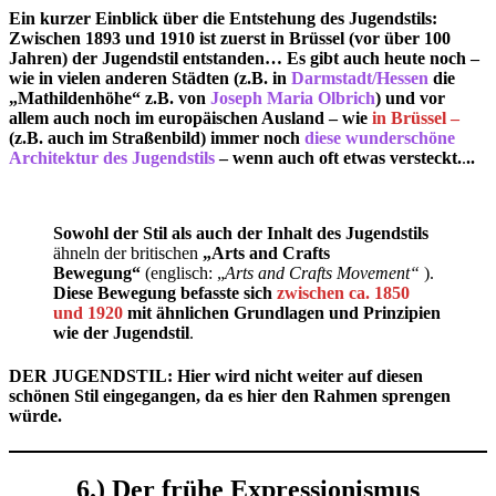
Ein kurzer Einblick über die Entstehung des Jugendstils:
Zwischen 1893 und 1910 ist zuerst in Brüssel (vor über 100
Jahren) der Jugendstil entstanden… Es gibt auch heute noch –
wie in vielen anderen Städten (z.B. in
Darmstadt/Hessen
die
„Mathildenhöhe“ z.B. von
Joseph Maria Olbrich
) und vor
allem auch noch im europäischen Ausland – wie
in Brüssel –
(z.B. auch im Straßenbild)
immer noch
diese wunderschöne
Architektur des Jugendstils
– wenn auch oft etwas versteckt.
.
..
Sowohl der Stil als auch der Inhalt des Jugendstils
ähneln der britischen
„Arts and Crafts
Bewegung“
(englisch: „
Arts and Crafts Movement“
).
Diese Bewegung befasste sich
zwischen ca. 1850
und 1920
mit ähnlichen Grundlagen und Prinzipien
wie der Jugendstil
.
DER JUGENDSTIL:
Hier wird nicht weiter auf diesen
schönen Stil eingegangen, da es hier den Rahmen sprengen
würde.
6.) Der frühe Expressionismus