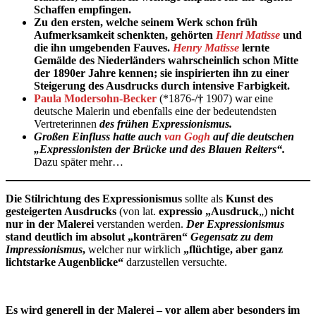
Schaffen empfingen.
Zu den ersten, welche seinem Werk schon früh
Aufmerksamkeit schenkten, gehörten
Henri Matisse
und
die ihn umgebenden Fauves.
Henry Matisse
lernte
Gemälde des Niederländers wahrscheinlich schon Mitte
der 1890er Jahre kennen; sie inspirierten ihn zu einer
Steigerung des Ausdrucks durch intensive Farbigkeit.
Paula Modersohn-Becker
(*1876-/
†
1907) war eine
deutsche Malerin und ebenfalls eine der bedeutendsten
Vertreterinnen
des frühen Expressionismus.
Großen Einfluss hatte auch
van Gogh
auf die deutschen
„Expressionisten der Brücke und des Blauen Reiters“.
Dazu später mehr…
Die Stilrichtung des Expressionismus
sollte als
Kunst des
gesteigerten Ausdrucks
(von lat.
expressio „Ausdruck
„)
nicht
nur in der Malerei
verstanden werden.
Der Expressionismus
stand deutlich im absolut „konträren“
Gegensatz zu dem
Impressionismus
,
welcher nur wirklich
„flüchtige, aber ganz
lichtstarke Augenblicke“
darzustellen versuchte.
Es wird generell in der Malerei – vor allem aber besonders im