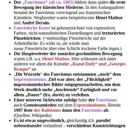
Der
„Fauvismus“ (ab ca. 1905)
bildete dann später
die erste
Bewegung der klassischen Moderne.
In den Anfangsjahren
bestand der Fauvismus vorwiegend aus französischen
Künstlern. Wegbereiter waren beispielsweise
Henri Matisse
und
André Derain.
Fauvistische Kunst
ist gekennzeichnet von expressiven
Farben, nicht-naturalistischen Darstellungen und
texturierten
Pinselstrichen
(=mehrzeilige
Pinselstriche
auf der
Arbeitsfläche: Es wirkt so, als würde man
nasse
Pinselstriche
über eine Schicht trockene Farbe legen.)
Die Hauptvertreter
der zunächst geschmähten Bewegung
waren z.B. u.a.
Henri Matisse.
Hier schlossen sich unter
anderen vor allem die Künstler
„Raoul Dufy“ und „Georges
Braque“
an.
„
Die Wurzeln
“
des Fauvismus entstammen „noch“ dem
Impressionismus,
Ziel war aber, der „Flüchtigkeit“
impressionistischer Bilder entgegenzuarbeiten, um dem
Werk deutlich mehr „leuchtende“ Farbigkeit und vor
allem „Dauer“ (frz.
durée
) zu verleihen
.
Einer neueren Sichtweise zufolge
habe
der
Fauvismus
auch
Gemeinsamkeiten
mit dem
Expressionismus.
Bereits
1907 löste
der Kubismus
dann den
Fauvismus
ab
.
(Quellen: Wikipedia)
Es ist etwas ungewöhnlich,
gleichzeitig d.h.
parallel
nebeneinander
verlaufend –
verschiedene Kunstrichtungen