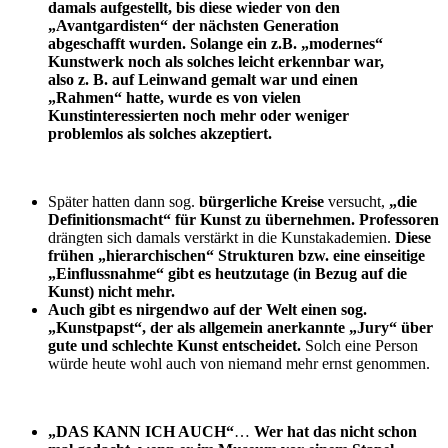
damals aufgestellt, bis diese wieder von den
„Avantgardisten“ der nächsten Generation
abgeschafft wurden. Solange ein z.B. „modernes“
Kunstwerk noch als solches leicht erkennbar war,
also z. B. auf Leinwand gemalt war und einen
„Rahmen“ hatte, wurde es von vielen
Kunstinteressierten noch mehr oder weniger
problemlos als solches akzeptiert.
Später hatten dann sog.
bürgerliche Kreise
versucht,
„die
Definitionsmacht“ für Kunst zu übernehmen. Professoren
drängten sich damals verstärkt in die Kunstakademien.
Diese
frühen „hierarchischen“ Strukturen bzw. eine einseitige
„Einflussnahme“ gibt es heutzutage (in Bezug auf die
Kunst) nicht mehr.
Auch gibt es nirgendwo auf der Welt einen sog.
„Kunstpapst“, der als allgemein anerkannte „Jury“ über
gute und schlechte Kunst entscheidet.
Solch eine Person
würde heute wohl auch von niemand mehr ernst genommen.
„DAS KANN ICH AUCH“
…
Wer hat das nicht schon