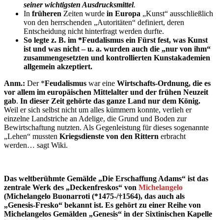
seiner wichtigsten Ausdrucksmittel
.
In
früheren
Zeiten wurde
in Europa
„Kunst“ ausschließlich
von den herrschenden „Autoritäten“ definiert, deren
Entscheidung nicht hinterfragt werden durfte.
So legte z. B. im *Feudalismus ein Fürst fest, was Kunst
ist und was nicht – u. a. wurden auch die „nur von ihm“
zusammengesetzten und kontrollierten Kunstakademien
allgemein akzeptiert.
Anm.:
Der *
Feudalismus
war eine
Wirtschafts-Ordnung, die es
vor allem im europäischen Mittelalter und der frühen Neuzeit
gab
.
In dieser Zeit gehörte das ganze Land nur dem König.
Weil er sich selbst nicht um alles kümmern konnte, verlieh er
einzelne Landstriche an Adelige, die Grund und Boden zur
Bewirtschaftung nutzten. Als Gegenleistung für dieses sogenannte
„Lehen“ mussten
Kriegsdienste von den Rittern
erbracht
werden… sagt Wiki.
Das weltberühmte Gemälde „Die Erschaffung Adams“ ist das
zentrale Werk des „Deckenfreskos“ von
Michelangelo
(Michelangelo Buonarroti (*1475-/
†
1564), das auch als
„Genesis-Fresko“ bekannt ist. Es gehört zu einer Reihe von
Michelangelos Gemälden „Genesis“ in der Sixtinischen Kapelle