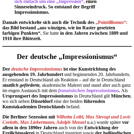
sich einfach um eine „Impression“,
einen
Sinneseindruck. So entstand der Begriff
Impressionismus.
Damals entwickelte sich auch die Technik des
„Pointillismus“:
das Bild bestand „aus winzigen, wie im Raster gesetzten
farbigen Punkten“.
Sie hatte
in den Jahren zwischen 1889 und
1910 ihre Blütezeit.
Der deutsche „Impressionismus“
Der
deutsche Impressionismus
ist eine Kunstrichtung des
ausgehenden 19. Jahrhundert
und beginnenden 20. Jahrhunderts.
Er entstand in Deutschland als Reaktion – auf die in Deutschland
staatlich geförderte,
akademische Malerei und stand aber auch ganz
im engen Austausch mit dem
französischen Impressionismus
.
Als
Ursprungsort des
Impressionismus
in Deutschland gilt
München
,
wo sich neben
Düsseldorf
eine der beiden
führenden
Kunstakademien Deutschlands
befand.
Die Berliner Sezession mit
Wilhelm Leibl, Max Slevogt und Lovis
Corinth, Max Liebermann, Adolph Menzel
u.a.) wurde später
vor
allem in den 1890er Jahren
auch von der
Entwicklung der
Freilichtmalerei
in Deutschland inspiriert sowie
der holländischen