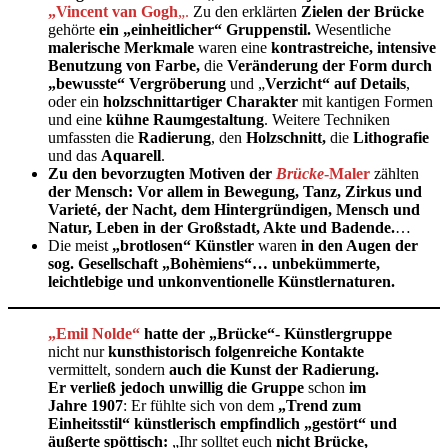
„Vincent van Gogh
„.
Zu den erklärten
Zielen der Brücke
gehörte
ein „einheitlicher“ Gruppenstil.
Wesentliche
malerische Merkmale
waren eine
kontrastreiche, intensive
Benutzung von Farbe,
die
Veränderung der Form durch
„bewusste“ Vergröberung
und „
Verzicht“ auf Details
,
oder ein
holzschnittartiger Charakter
mit kantigen Formen
und eine
kühne Raumgestaltung
. Weitere Techniken
umfassten die
Radierung
, den
Holzschnitt,
die
Lithografie
und das
Aquarell
.
Zu den bevorzugten Motiven der
Brücke
-Maler
zählten
der Mensch: Vor allem in Bewegung, Tanz, Zirkus und
Varieté, der Nacht, dem Hintergründigen, Mensch und
Natur, Leben in der Großstadt, Akte und Badende.
…
Die meist
„brotlosen“ Künstler
waren
in den Augen der
sog. Gesellschaft „Bohèmiens“… unbekümmerte,
leichtlebige und unkonventionelle Künstlernaturen.
„Emil Nolde“
hatte der „Brücke“- Künstlergruppe
nicht nur
kunsthistorisch folgenreiche Kontakte
vermittelt, sondern
auch die Kunst der Radierung.
Er verließ jedoch unwillig die Gruppe
schon
im
Jahre 1907
: Er fühlte sich von dem
„Trend zum
Einheitsstil“ künstlerisch empfindlich „gestört“ und
äußerte spöttisch:
„Ihr solltet euch
nicht Brücke,