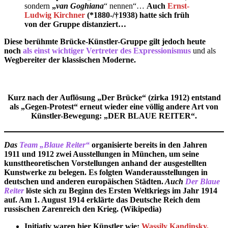
sondern
„
van Goghiana
“ nennen“…
Auch
Ernst-
Ludwig Kirchner
(*1880-/
†
1938) hatte sich früh
von der Gruppe distanziert…
Diese berühmte Brücke-Künstler-Gruppe
gilt jedoch heute
noch
als einst wichtiger Vertreter des Expressionismus
und als
Wegbereiter der klassischen Moderne.
Kurz nach der Auflösung „Der Brücke“ (zirka 1912) entstand
als „Gegen-Protest“ erneut wieder eine völlig andere Art von
Künstler-Bewegung: „
DER BLAUE REITER“
.
Das
Team „Blaue Reiter“
organisierte bereits in den Jahren
1911 und 1912 zwei Ausstellungen in München, um seine
kunsttheoretischen Vorstellungen anhand der ausgestellten
Kunstwerke zu belegen. Es folgten Wanderausstellungen in
deutschen und anderen europäischen Städten.
Auch
Der Blaue
Reiter
löste sich zu Beginn des Ersten Weltkriegs im Jahr 1914
auf. Am 1. August 1914 erklärte das Deutsche Reich dem
russischen Zarenreich den Krieg.
(Wikipedia)
Initiativ waren hier Künstler wie:
Wassily Kandinsky,