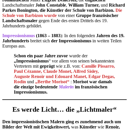
Landschaftsmaler
John Constable
,
William Turner,
und
Richard
Parkes Bonington,
die Künstler der Schule von Barbizon.
Die
Schule von Barbizon wurde
von einer
Gruppe französischer
Landschaftsmaler
gegen Ende des ersten Drittels des 19.
Jahrhunderts gebildet.
Impressionismus
(1863 – 1883
): In den folgenden
Jahren des 19.
Jahrhunderts
breitet sich
der Impressionismus
in weiten Teilen
Europas aus.
Schon ein paar Jahre zuvor
wurde der
„Impressionismus
“ vor allem von seinen bekanntesten
Vertretern mit
geprägt
wie z.B. von:
Camille Pissarro,
Paul Cézanne, Claude Monet, Alfred Sisley,
Auguste Renoir und Edouard
Manet, Edgar Degas
,
Rodin
und
„Berthe Morisot“
:
Morisot war damals
die einzige bedeutende
Malerin
im französischen
Impressionismus.
Es werde Licht… die „Lichtmaler“
Den impressionistischen Malern ging es zunehmend auch um
Bilder der Welt mit Ewigkeitswert,
was
Künstler
wie
Renoir,