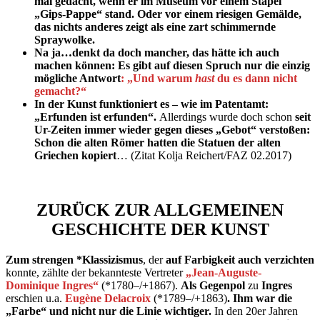
mal gedacht, wenn er im Museum vor einem Stapel
„Gips-Pappe“ stand. Oder vor einem riesigen Gemälde,
das nichts anderes zeigt als eine zart schimmernde
Spraywolke.
Na ja…denkt da doch mancher, das hätte ich auch
machen können: Es gibt auf diesen Spruch nur die einzig
mögliche Antwort
: „Und warum
hast
du es dann nicht
gemacht?“
In der Kunst funktioniert es – wie im Patentamt:
„Erfunden ist erfunden“.
Allerdings wurde doch schon
seit
Ur-Zeiten immer wieder gegen dieses „Gebot“ verstoßen:
Schon die alten Römer hatten die Statuen der alten
Griechen kopiert
… (Zitat Kolja Reichert/FAZ 02.2017)
ZURÜCK ZUR ALLGEMEINEN
GESCHICHTE DER KUNST
Zum strengen *Klassizismus
, der
auf Farbigkeit auch verzichten
konnte, zählte der bekannteste Vertreter
„Jean-Auguste-
Dominique Ingres“
(*1780–/+1867).
Als Gegenpol
zu
Ingres
erschien u.a.
Eugène Delacroix
(*1789–/+1863)
. Ihm war die
„Farbe“ und nicht nur die Linie wichtiger.
In den 20er Jahren