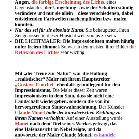
Augen,
die farbige Erscheinung des Lichts
,
eines
Gegenstandes,
der Umgebung
sowie
der Schatten ständig
verändere
und
nur sie allein
–
diese verschiedenen, dabei
entstehenden Farbwelten nachempfinden
bzw. malen
könnten.
Nur das sei für sie absolute Kunst.
Sie behaupteten, ihren
Zeitgenossen in dieser Hinsicht weit voraus zu sein
.
DIE LICHTMALER: Die Impressionisten malten häufig
unter freiem Himmel.
So war in den meisten ihrer Bilder
die
Reflexion des
Lichtes
sehr wichtig.
Mit „der Treue zur Natur“ war die Haltung
„realistischer“ Maler mit ihrem Hauptstreiter
„Gustave Courbet“
ebenfalls grundlegend für den
Impressionismus
. Die Maler dieser Zeit waren
Impressionisten in dem Sinn, dass sie nicht eine
Landschaft wiedergeben, sondern die von ihr
hervorgerufenen Sinneswahrnehmung.
Der Künstler
Claude Monet
hatte der künstlerischen Richtung zu
ihrem Namen verholfen:
Auf einer Ausstellung wurde
Monet
nach dem Titel seines Werkes gefragt, das
eine Hafenansicht im Nebel zeigte,
und
da
antwortete der Maler Claude Monet,
es
handele