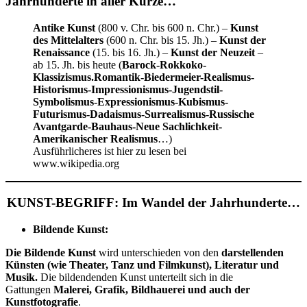
Jahrhunderte in aller Kürze…
Antike Kunst
(800 v. Chr. bis 600 n. Chr.) –
Kunst
des Mittelalters
(600 n. Chr. bis 15. Jh.) –
Kunst der
Renaissance
(15. bis 16. Jh.) –
Kunst der Neuzeit
–
ab 15. Jh. bis heute (
Barock-Rokkoko-
Klassizismus.Romantik-Biedermeier-Realismus-
Historismus-Impressionismus-Jugendstil-
Symbolismus-Expressionismus-Kubismus-
Futurismus-Dadaismus-Surrealismus-Russische
Avantgarde-Bauhaus-Neue Sachlichkeit-
Amerikanischer Realismus
…)
Ausführlicheres ist hier zu lesen bei
www.wikipedia.org
KUNST-BEGRIFF: Im Wandel der Jahrhunderte…
Bildende Kunst:
Die Bildende Kunst
wird unterschieden von den
darstellenden
Künsten (wie Theater, Tanz und Filmkunst), Literatur
und
Musik.
Die bildendenden Kunst unterteilt sich in die
Gattungen
Malerei, Grafik, Bildhauerei und auch der
Kunstfotografie
.