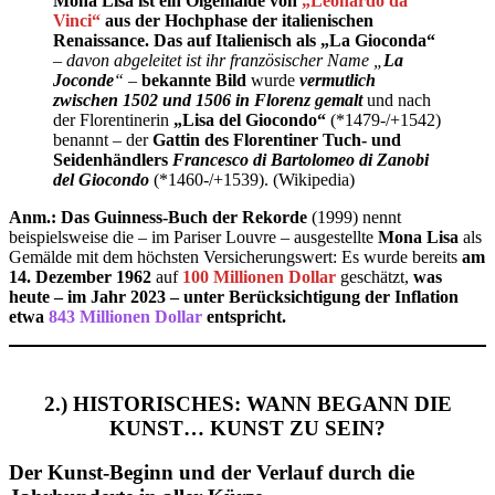
Mona Lisa ist ein Ölgemälde von
„Leonardo da
Vinci“
aus der Hochphase der italienischen
Renaissance.
Das auf Italienisch als „La Gioconda“
– davon abgeleitet ist ihr französischer Name „
La
Joconde
“ –
bekannte Bild
wurde
vermutlich
zwischen 1502 und 1506 in Florenz gemalt
und nach
der Florentinerin
„Lisa del Giocondo“
(*1479-/+1542)
benannt – der
Gattin des Florentiner Tuch- und
Seidenhändlers
Francesco di Bartolomeo di Zanobi
del Giocondo
(*1460-/+1539). (Wikipedia)
Anm.: Das Guinness-Buch der Rekorde
(1999) nennt
beispielsweise die – im Pariser Louvre – ausgestellte
Mona Lisa
als
Gemälde mit dem höchsten Versicherungswert: Es wurde bereits
am
14. Dezember 1962
auf
100 Millionen Dollar
geschätzt,
was
heute – im Jahr 2023 – unter Berücksichtigung der Inflation
etwa
843 Millionen Dollar
entspricht.
2.) HISTORISCHES: WANN BEGANN DIE
KUNST… KUNST ZU SEIN?
Der Kunst-Beginn und der Verlauf durch die