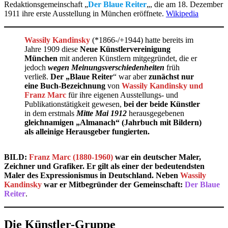
Redaktionsgemeinschaft „
Der Blaue Reiter
„, die am 18. Dezember
1911 ihre erste Ausstellung in München eröffnete.
Wikipedia
Wassily Kandinsky
(*1866-/+1944) hatte bereits im
Jahre 1909 diese
Neue Künstlervereinigung
München
mit anderen Künstlern mitgegründet, die er
jedoch
wegen Meinungsverschiedenheiten
früh
verließ.
Der „Blaue Reiter
“ war aber
zunächst nur
eine Buch-Bezeichnung
von
Wassily Kandinsky und
Franz Marc
für ihre eigenen Ausstellungs- und
Publikationstätigkeit gewesen,
bei der beide Künstler
in dem erstmals
Mitte Mai 1912
herausgegebenen
gleichnamigen „Almanach“ (Jahrbuch mit Bildern)
als alleinige Herausgeber fungierten.
BILD:
Franz Marc (1880-1960)
war ein deutscher Maler,
Zeichner und Grafiker. Er gilt als einer der bedeutendsten
Maler des Expressionismus in Deutschland. Neben
Wassily
Kandinsky
war er Mitbegründer der Gemeinschaft:
Der Blaue
Reiter
.
Die Künstler-Gruppe