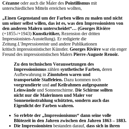
Cézanne
oder auch die Maler des
Pointillismus
mit
unterschiedlichen Mitteln erreichen wollten,
„Einen Gegenstand um der Farben willen zu malen und nicht
um seiner selbst willen, das ist es, was den Impressionisten von
den anderen Malern unterscheidet“…
(Georges Rivière
(+1855-/+1943)
Kunstkritiker,
Rezension der dritten
Impressionisten-Ausstellung). Er redigierte die
Zeitung
L’Impressionniste
und andere Publikationen
kritisch impressionistischer Künstler.
Georges Rivière
war ein enger
Freund des impressionistischen Malers
Pierre-Auguste Renoir.
Zu den technischen Voraussetzungen des
Impressionismus
zählen
synthetische Farben,
deren
Aufbewahrung in
Zinntuben waren und
transportable Staffeleien.
Dazu kommen noch
vorgrundierte
und
auf Keilrahmen aufgespannte
Leinwände
und Sonnenschirme.
Die Schirme sollten
nicht nur die Malerinnen und Maler vor
Sonneneinstrahlung schützten, sondern auch das
Eigenlicht der Farben wahren.
So erlebte der „Impressionismus“ dann seine volle
Blütezeit in den Jahren zwischen den Jahren 1863 – 1883.
Die Impressionisten
bestanden darauf,
dass sich
in ihren