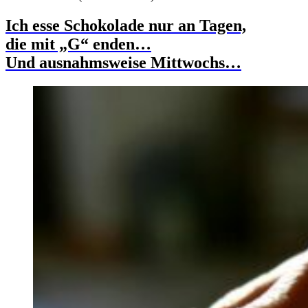
Ich esse Schokolade nur an Tagen,
die mit „G“ enden…
Und ausnahmsweise Mittwochs…