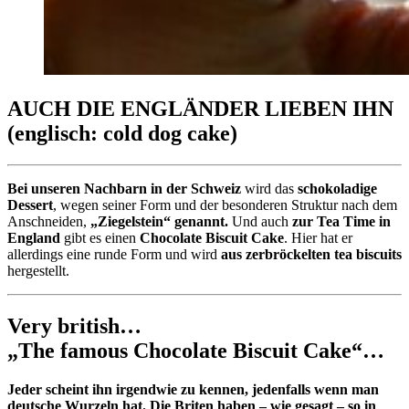
AUCH DIE ENGLÄNDER LIEBEN IHN
(englisch: cold dog cake)
Bei unseren Nachbarn in der Schweiz
wird das
schokoladige
Dessert
, wegen seiner Form und der besonderen Struktur nach dem
Anschneiden,
„Ziegelstein“ genannt.
Und auch
zur Tea Time in
England
gibt es einen
Chocolate
Biscuit Cake
. Hier hat er
allerdings eine runde Form und wird
aus zerbröckelten tea biscuits
hergestellt.
Very british…
„The famous Chocolate Biscuit Cake“
…
Jeder scheint ihn irgendwie zu kennen, jedenfalls wenn man
deutsche Wurzeln hat. Die Briten haben – wie gesagt – so in