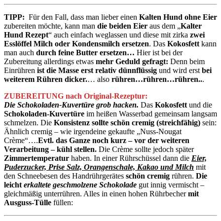
TIPP:
Für den Fall, dass man lieber einen
Kalten Hund ohne Eier
zubereiten möchte, kann man
die beiden Eier
aus dem „
Kalter
Hund Rezept
“ auch einfach weglassen und diese mit zirka
zwei
Esslöffel Milch oder Kondensmilch ersetzen
. Das
Kokosfett
kann
man auch
durch feine Butter ersetzen…
Hier ist bei der
Zubereitung allerdings etwas
mehr Geduld gefragt:
Denn beim
Einrühren
ist die Masse erst relativ dünnflüssig
und wird erst
bei
weiterem Rühren dicker.
… also
rühren…rühren…rühren..
.
ZUBEREITUNG nach Original-Rezeptur:
Die Schokoladen-Kuvertüre grob hacken.
Das
Kokosfett
und die
Schokoladen-Kuvertüre
im heißen Wasserbad gemeinsam langsam
schmelzen. Die
Konsistenz sollte schön cremig (streichfähig)
sein:
Ähnlich cremig – wie irgendeine gekaufte „Nuss-Nougat
Crème“….
Evtl. das Ganze noch kurz – vor der weiteren
Verarbeitung – kühl stellen.
Die Crème sollte jedoch später
Zimmertemperatur
haben. In einer Rührschüssel dann die
Eier,
Puderzucker, Prise Salz,
Orangenschale, Kakao und Milch
mit
den Schneebesen des Handrührgerätes
schön cremig
rühren.
Die
leicht
erkaltete geschmolzene Schokolade
gut innig vermischt –
gleichmäßig unterrühren. Alles in einen hohen Rührbecher
mit
Ausguss-Tülle
füllen: