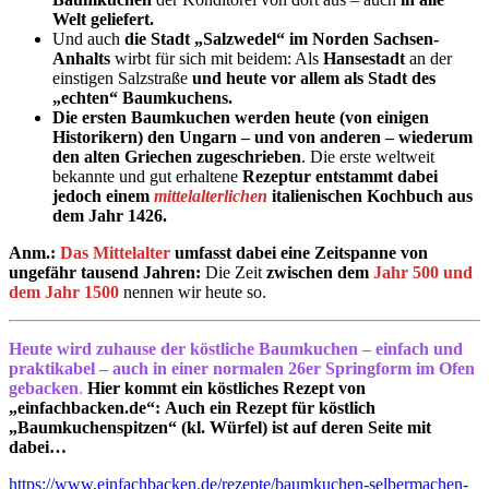
Welt geliefert.
Und auch
die Stadt „Salzwedel“ im Norden Sachsen-
Anhalts
wirbt für sich mit beidem: Als
Hansestadt
an der
einstigen Salzstraße
und heute vor allem als Stadt des
„echten“ Baumkuchens.
Die ersten Baumkuchen werden heute (von einigen
Historikern) den Ungarn – und von anderen – wiederum
den alten Griechen zugeschrieben
. Die erste weltweit
bekannte und gut erhaltene
Rezeptur entstammt dabei
jedoch einem
mittelalterlichen
italienischen
Kochbuch aus
dem Jahr 1426.
Anm.:
Das Mittelalter
umfasst dabei eine Zeitspanne von
ungefähr tausend Jahren:
Die Zeit
zwischen dem
Jahr 500 und
dem Jahr 1500
nennen wir heute so.
Heute wird zuhause der
köstliche
Baumkuchen – einfach und
praktikabel – auch in einer normalen 26er Springform im Ofen
gebacken
.
Hier kommt ein köstliches Rezept von
„einfachbacken.de“:
Auch ein Rezept für köstlich
„Baumkuchenspitzen“ (kl. Würfel) ist auf deren Seite mit
dabei…
https://www.einfachbacken.de/rezepte/baumkuchen-selbermachen-