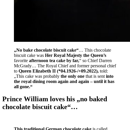
„No bake chocolate biscuit cake“
… This chocolate
biscuit cake was
Her Royal Majesty
the Queen’s
favorite
afternoon tea
cake by far,
“ so Chief Darren
McGrady… The Royal Chief and former personal chief
to
Queen Elizabeth II (*04.1926-/+09.2022),
told:
„This cake was probably
the only one
that is sent
into
the royal dining room
again and again – until it has
all gone.“
Prince William loves his „no baked
chocolate biscuit cake“…
This traditional German chocolate cake
is called