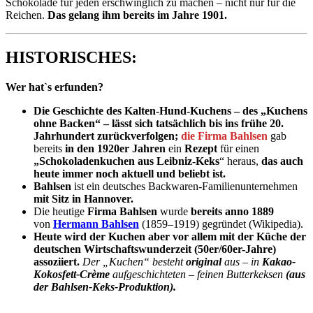
Schokolade für jeden erschwinglich zu machen – nicht nur für die
Reichen.
Das gelang ihm bereits im Jahre 1901.
HISTORISCHES:
Wer hat`s erfunden?
Die Geschichte des Kalten-Hund-Kuchens – des „Kuchens
ohne Backen“ – lässt sich tatsächlich bis ins frühe 20.
Jahrhundert zurückverfolgen;
die Firma Bahlsen
gab
bereits
in den 1920er Jahren
ein
Rezept
für einen
„Schokoladenkuchen aus
Leibniz-Keks
“ heraus,
das auch
heute immer noch aktuell und beliebt ist.
Bahlsen
ist ein deutsches Backwaren-Familienunternehmen
mit Sitz in Hannover.
Die heutige
Firma Bahlsen
wurde
bereits anno 1889
von
Hermann Bahlsen
(1859–1919) gegründet (Wikipedia).
Heute wird der Kuchen aber vor allem mit der Küche der
deutschen Wirtschaftswunderzeit (50er/60er-Jahre)
assoziiert.
Der „Kuchen“ besteht
original
aus – in
Kakao-
Kokosfett-Crème
aufgeschichteten – feinen Butterkeksen
(aus
der Bahlsen-Keks-Produktion).