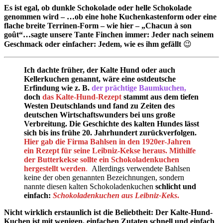
Es ist egal, ob dunkle Schokolade oder helle Schokolade
genommen wird – …ob eine hohe Kuchenkastenform oder eine
flache breite Terrinen-Form – wie hier –
„Chacun à son
goût“…sagte unsere Tante Finchen immer: Jeder nach seinem
Geschmack oder einfacher: Jedem, wie es ihm gefällt
😉
Ich dachte früher, der Kalte Hund oder auch
Kellerkuchen genannt, wäre eine ostdeutsche
Erfindung wie z. B.
der prächtige Baumkuchen,
doch
das Kalte-Hund-Rezept
stammt aus dem tiefen
Westen Deutschlands und fand zu Zeiten des
deutschen Wirtschaftswunders bei uns große
Verbreitung.
Die Geschichte des kalten Hundes lässt
sich bis ins frühe 20. Jahrhundert zurückverfolgen.
Hier gab die Firma Bahlsen in den 1920er-Jahren
ein Rezept für seine Leibniz-Kekse heraus. Mithilfe
der Butterkekse sollte ein Schokoladenkuchen
hergestellt werden
.
Allerdings verwendete Bahlsen
keine der oben genannten Bezeichnungen, sondern
nannte diesen kalten Schokoladenkuchen
schlicht und
einfach:
Schokoladenkuchen aus Leibniz-Keks
.
Nicht wirklich erstaunlich ist die Beliebtheit: Der Kalte-Hund-
Kuchen ist mit wenigen, einfachen Zutaten schnell und einfach