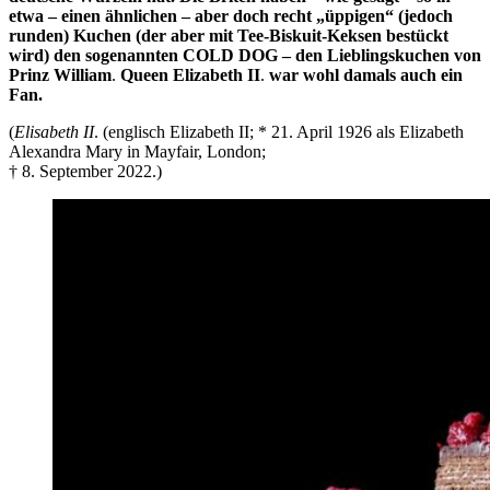
etwa – einen ähnlichen – aber doch recht „üppigen“ (jedoch
runden) Kuchen (der aber mit Tee-Biskuit-Keksen bestückt
wird) den sogenannten COLD DOG – den Lieblingskuchen von
Prinz William
.
Queen Elizabeth II
.
war wohl damals auch ein
Fan.
(
Elisabeth II
. (englisch Elizabeth II; * 21. April 1926 als Elizabeth
Alexandra Mary in Mayfair, London;
† 8. September 2022.)