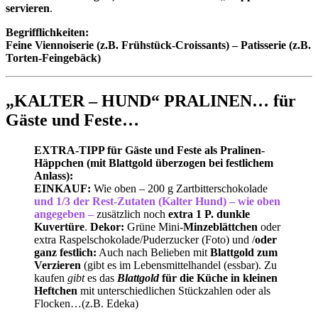
servieren
.
Begrifflichkeiten:
Feine Viennoiserie (z.B. Frühstück-Croissants) – Patisserie (z.B.
Torten-Feingebäck)
„KALTER – HUND“ PRALINEN… für
Gäste und Feste…
EXTRA-TIPP für Gäste und Feste als Pralinen-
Häppchen (mit Blattgold überzogen bei festlichem
Anlass):
EINKAUF:
Wie oben – 200 g Zartbitterschokolade
und 1/3 der Rest-Zutaten (Kalter Hund) – wie oben
angegeben –
zusätzlich noch
extra 1 P. dunkle
Kuvertüre
.
Dekor:
Grüne Mini-
Minzeblättchen
oder
extra Raspelschokolade/Puderzucker (Foto) und /
oder
ganz festlich:
Auch nach Belieben mit
Blattgold zum
Verzieren
(gibt es im Lebensmittelhandel (essbar). Zu
kaufen
gibt
es das
Blattgold
für die Küche in kleinen
Heftchen
mit unterschiedlichen Stückzahlen oder als
Flocken…(z.B. Edeka)