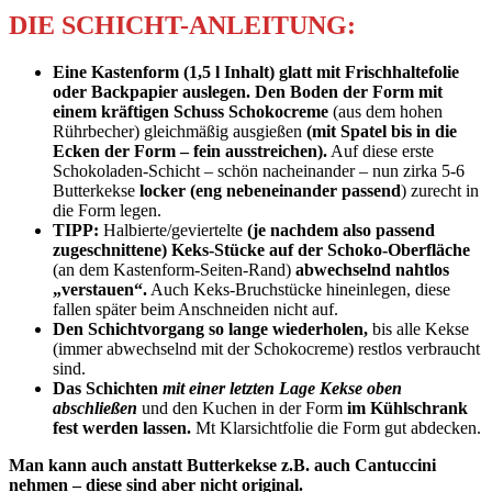
DIE SCHICHT-ANLEITUNG:
Eine Kastenform (1,5 l Inhalt) glatt mit Frischhaltefolie
oder Backpapier auslegen. Den Boden der Form mit
einem kräftigen Schuss Schokocreme
(aus dem hohen
Rührbecher) gleichmäßig ausgießen
(mit Spatel bis in die
Ecken der Form – fein ausstreichen).
Auf diese erste
Schokoladen-Schicht – schön nacheinander – nun zirka 5-6
Butterkekse
locker (eng nebeneinander passend
) zurecht
in
die Form legen.
TIPP:
Halbierte/geviertelte
(je nachdem also passend
zugeschnittene) Keks-Stücke auf der Schoko-Oberfläche
(an dem Kastenform-Seiten-Rand)
abwechselnd nahtlos
„verstauen“.
Auch Keks-Bruchstücke hineinlegen, diese
fallen später beim Anschneiden nicht auf.
Den Schichtvorgang so lange wiederholen,
bis alle Kekse
(immer abwechselnd mit der Schokocreme) restlos verbraucht
sind.
Das Schichten
mit einer letzten Lage Kekse oben
abschließen
und den Kuchen in der Form
im Kühlschrank
fest werden lassen.
Mt Klarsichtfolie die Form gut abdecken.
Man kann auch anstatt Butterkekse z.B. auch Cantuccini
nehmen – diese sind aber nicht original.