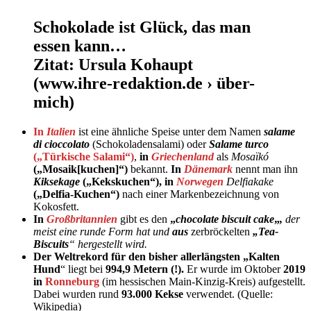
Schokolade ist Glück, das man
essen kann…
Zitat:
Ursula Kohaupt
(www.ihre-redaktion.de › über-
mich)
In
Italien
ist eine ähnliche Speise unter dem Namen
salame
di cioccolato
(Schokoladensalami) oder
Salame turco
(„Türkische Salami“)
,
in
Griechenland
als
Mosaïkó
(„Mosaik[kuchen]“)
bekannt.
In
Dänemark
nennt man ihn
Kiksekage
(„Kekskuchen“),
in
Norwegen
Delfiakake
(„Delfia-Kuchen“)
nach einer Markenbezeichnung von
Kokosfett.
In
Großbritannien
gibt es den
„
chocolate biscuit cake
„
,
der
meist eine runde Form hat und
aus
zerbröckelten
„Tea-
Biscuits
“ hergestellt wird.
Der Weltrekord für den bisher allerlängsten „Kalten
Hund
“ liegt bei
994,9 Metern (!).
Er wurde im Oktober
2019
in
Ronneburg
(im hessischen Main-Kinzig-Kreis) aufgestellt.
Dabei wurden rund
93.000 Kekse
verwendet. (Quelle:
Wikipedia)