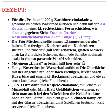
REZEPT:
Für die „Pralinen“: 200 g Zartbitterschokolade
wie
gewohnt im hei­ßen Wasserbad auflösen und dann mit den
o.a.
Zutaten
in einer
kl. rechteckigen Form schichten, wie
oben angegeben
:
Siehe
Zutaten für eine
Kastenkuchenform von 25 cm Länge (1, 5 Liter):
Die Teig-Mischung sollte immer „Zimmertemperatur“
haben.
Den
fertigen „Kuchen“
auf ein
Küchenbrett
stürzen
und zunächst
(mit sehr scharfem, glatten Messer)
in
zirka 3 cm dicke
Scheiben, dann jede Scheibe nochmals
exakt
in ebenso passende Würfel schnei­den.
Mit einem „Lineal“ arbeiten hilft hier sehr 😉
–
Fertige
Kuvertüre im Wasserbad
auflösen:
Die Oberfläche
mit der abgekühlten, aber noch cremigen, streichbaren
Kuvertüre mit einem kl. Backpinsel überziehen
und etwas
antrocknen lassen (siehe Foto oben) :
„ON TOP“ dann mit Raspel-Schokolade,
evtl. einem
kl.
Minzeblatt
oder
Mini-Blatt-­Goldblättchen
verzieren,
so
sieht man auch bei den Würfelchen die Keks-Struktur
noch an den Seiten
. Falls nicht gewollt,
einfach
komplett
mit der Glasur überziehen
…mit Spießchen bestückt –
kalt
servieren
(siehe Foto oben).