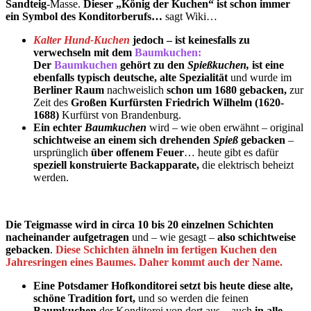
Sandteig
-Masse.
Dieser „König der Kuchen“ ist schon immer
ein Symbol des Konditorberufs…
sagt Wiki…
Kalter Hund-Kuchen
jedoch – ist keinesfalls zu
verwechseln mit dem
Baumkuchen:
Der
Baumkuchen
gehört zu den
Spießkuchen,
ist eine
ebenfalls typisch deutsche, alte Spezialität
und wurde im
Berliner Raum
nachweislich
schon um 1680 gebacken,
zur
Zeit des
Großen Kurfürsten Friedrich Wilhelm (1620-
1688)
Kurfürst von Brandenburg.
Ein echter
Baumkuchen
wird – wie oben erwähnt – original
schichtweise an einem sich drehenden
Spieß
gebacken
–
ursprünglich
über offenem Feuer
… heute gibt es dafür
speziell konstruierte Backapparate,
die elektrisch beheizt
werden.
Die Teigmasse wird in circa 10 bis 20 einzelnen Schichten
nacheinander aufgetragen
und – wie gesagt –
also schichtweise
gebacken
.
Diese Schichten ähneln im fertigen Kuchen den
Jahresringen eines Baumes. Daher kommt auch der Name.
Eine Potsdamer Hofkonditorei
setzt bis heute diese alte,
schöne Tradition fort,
und so werden die feinen
Baumkuchen
der Konditorei von dort aus – auch
in alle