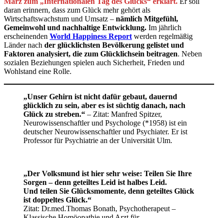
März zum „Internationalen Tag des Glücks“ erklärt.
Er soll
daran erinnern, dass zum Glück mehr gehört als
Wirtschaftswachstum und Umsatz –
nämlich Mitgefühl,
Gemeinwohl und nachhaltige Entwicklung.
Im jährlich
erscheinenden
World Happiness Report
werden regelmäßig
Länder nach
der glücklichsten Bevölkerung gelistet und
Faktoren analysiert, die zum Glücklichsein beitragen
. Neben
sozialen Beziehungen spielen auch Sicherheit, Frieden und
Wohlstand eine Rolle.
„Unser Gehirn ist nicht dafür gebaut, dauernd
glücklich zu sein, aber es ist süchtig danach, nach
Glück zu streben.“
– Zitat: Manfred Spitzer,
Neurowissenschaftler und Psychologe (*1958) ist ein
deutscher Neurowissenschaftler und Psychiater. Er ist
Professor für Psychiatrie an der Universität Ulm.
„Der Volksmund ist hier sehr weise: Teilen Sie Ihre
Sorgen – denn geteiltes Leid ist halbes Leid.
Und teilen Sie Glücksmomente, denn geteiltes Glück
ist doppeltes Glück.“
Zitat: Dr.med.Thomas Bonath, Psychotherapeut –
Klassische Homöopathie und Arzt für