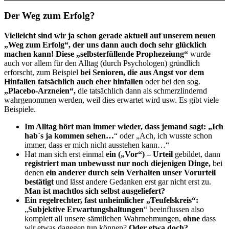
Der Weg zum Erfolg?
Vielleicht sind wir ja schon gerade aktuell auf unserem neuen
„Weg zum Erfolg“, der uns dann auch doch sehr glücklich
machen kann!
Diese „selbsterfüllende Prophezeiung“
wurde
auch vor allem für den Alltag (durch Psychologen) gründlich
erforscht, zum Beispiel
bei Senioren, die aus Angst vor dem
Hinfallen tatsächlich auch eher hinfallen
oder bei den sog.
„Placebo-Arzneien“,
die tatsächlich dann als schmerzlindernd
wahrgenommen werden, weil dies erwartet wird usw. Es gibt viele
Beispiele.
Im Alltag hört man immer wieder, dass jemand sagt: „Ich
hab`s ja kommen sehen…
“ oder
„Ach, ich wusste schon
immer, dass er mich nicht ausstehen kann…“
Hat man sich erst einmal
ein („Vor“) – Urteil
gebildet, dann
registriert man unbewusst nur noch diejenigen Dinge,
bei
denen
ein anderer durch sein Verhalten unser Vorurteil
bestätigt
und lässt andere Gedanken erst gar nicht erst zu.
Man ist machtlos sich selbst ausgeliefert?
Ein regelrechter, fast unheimlicher „Teufelskreis“:
„
Subjektive Erwartungshaltungen
“ beeinflussen also
komplett all unsere sämtlichen Wahrnehmungen,
ohne
dass
wir etwas dagegen tun können?
Oder etwa doch?