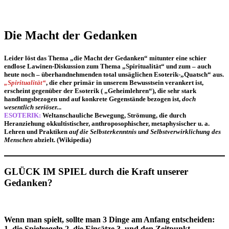
Die Macht der Gedanken
Leider löst das Thema
„die Macht der Gedanken“
mitunter eine schier
endlose Lawinen-Diskussion zum Thema „Spiritualität“ und zum – auch
heute noch – überhandnehmenden total unsäglichen Esoterik-„Quatsch“ aus.
„Spiritualität“
, die eher primär in unserem Bewusstsein verankert ist,
erscheint gegenüber der Esoterik ( „Geheimlehren“), die sehr stark
handlungsbezogen und auf konkrete Gegenstände bezogen ist,
doch
wesentlich seriöser
.
..
ESOTERIK:
Weltanschauliche Bewegung, Strömung, die durch
Heranziehung okkultistischer, anthroposophischer, metaphysischer u. a.
Lehren und Praktiken
auf die Selbsterkenntnis und Selbstverwirklichung des
Menschen
abzielt.
(Wikipedia)
GLÜCK IM SPIEL durch die Kraft unserer
Gedanken?
Wenn man spielt, sollte man 3 Dinge am Anfang entscheiden:
1. die Spielregeln 2. die Einsätze 3. und den Zeitpunkt