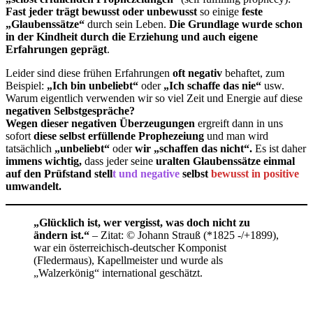
Fast jeder trägt bewusst oder unbewusst
so einige
feste
„Glaubenssätze“
durch sein Leben.
Die Grundlage wurde schon
in der Kindheit durch die Erziehung und auch eigene
Erfahrungen geprägt
.
Leider sind diese frühen Erfahrungen
oft negativ
behaftet, zum
Beispiel:
„Ich bin unbeliebt“
oder
„Ich schaffe das nie“
usw.
Warum eigentlich verwenden wir so viel Zeit und Energie auf diese
negativen Selbstgespräche?
Wegen dieser negativen Überzeugungen
ergreift dann in uns
sofort
diese selbst erfüllende Prophezeiung
und man wird
tatsächlich
„unbeliebt“
oder
wir „schaffen das nicht“.
Es ist daher
immens wichtig,
dass jeder seine
uralten Glaubenssätze einmal
auf den Prüfstand stell
t und negative
selbst
bewusst in positive
umwandelt.
„Glücklich ist, wer vergisst, was doch nicht zu
ändern ist.“
– Zitat: © Johann Strauß (*1825 -/+1899),
war ein österreichisch-deutscher Komponist
(Fledermaus), Kapellmeister und wurde als
„Walzerkönig“ international geschätzt.