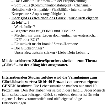
– Das Glück in Reinform – in der Prophezeihung?
– Soft Skills (Kommunikationsfähigkeit
·
Charisma
·
Belastbarkeit
·
Empathie
·
Flexibilität
·
Interkulturelle
Kompetenz
·
Anpassungsfähigkeit)
Oder gibt es etwa doch das Glück „nur durch eigenen
Erfolg“…?
– Workaholics?
– Begriffe: Was ist „FOMO und JOMO“?
– Machen wir unser Leben doch einfach unvergesslich…
– IQ?? oder EQ??
– Einsamkeit macht krank / Stress-Hormone
– Die Glücksbringer?
– Unser Bewusstsein stärken / Liebe Dein Leben…
Mit den schönsten Zitaten/Spruchweisheiten – zum Thema
„Glück“ – ist der >Blog hier ausgestattet.
Internationalen Studien zufolge wird die Veranlagung zum
Glücklichsein zu etwa 30 bis 40 Prozent von unseren eigenen
GENEN bestimmt.
Die Lebensumstände machen nur rund 10
Prozent aus. Den Rest haben wir selbst in der Hand… Jeder Mensch
kann selbst dazu beitragen, Glück zu erleben, denn er ist für sein
eigenes Leben verantwortlich und trifft eigenständige
Entscheidungen…