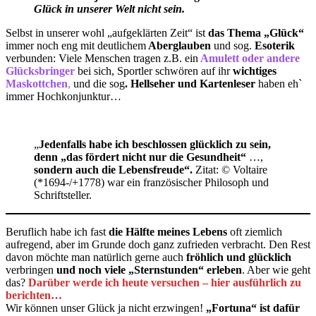
Glück in unserer Welt nicht sein.
Selbst in unserer wohl „aufgeklärten Zeit“ ist
das Thema „Glück“
immer noch eng mit deutlichem
Aberglauben
und sog.
Esoterik
verbunden: Viele Menschen tragen z.B. ein
Amulett oder andere
Glücksbringer
bei sich, Sportler schwören auf ihr
wichtiges
Maskottchen
,
und die sog
. Hellseher und Kartenleser
haben eh`
immer Hochkonjunktur…
„
Jedenfalls habe ich beschlossen glücklich zu sein,
denn „das fördert nicht nur die Gesundheit“
…,
sondern auch die Lebensfreude“.
Zitat: © Voltaire
(*1694-/+1778) war ein französischer Philosoph und
Schriftsteller.
Beruflich habe ich fast
die Hälfte meines Lebens
oft ziemlich
aufregend, aber im Grunde doch ganz zufrieden verbracht. Den Rest
davon möchte man natürlich gerne auch
fröhlich und glücklich
verbringen
und noch viele „Sternstunden“ erleben
. Aber wie geht
das?
Darüber werde ich heute versuchen – hier ausführlich zu
berichten…
Wir können unser Glück ja nicht erzwingen!
„Fortuna“ ist dafür