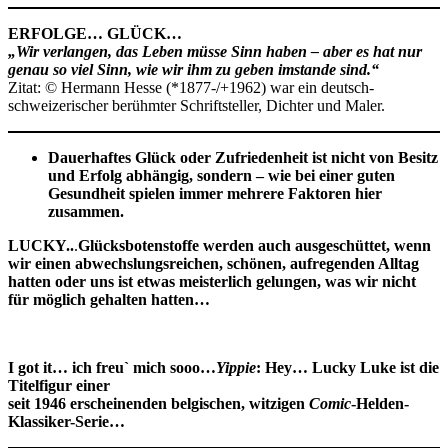
ERFOLGE… GLÜCK…
„Wir verlangen, das Leben müsse Sinn haben – aber es hat nur
genau so viel Sinn, wie wir ihm zu geben imstande sind.“
Zitat: © Hermann Hesse (*1877-/+1962) war ein deutsch-
schweizerischer berühmter Schriftsteller, Dichter und Maler.
Dauerhaftes Glück oder Zufriedenheit ist nicht von Besitz
und Erfolg abhängig, sondern – wie bei einer guten
Gesundheit spielen immer mehrere Faktoren hier
zusammen.
LUCKY..
.
Glücksbotenstoffe werden auch ausgeschüttet, wenn
wir einen abwechslungsreichen, schönen, aufregenden Alltag
hatten oder uns ist etwas meisterlich gelungen, was wir nicht
für möglich gehalten hatten…
I got it… ich freu` mich sooo…
Yippie
: Hey… Lucky Luke ist die
Titelfigur einer
seit 1946 erscheinenden belgischen, witzigen
Comic
-Helden-
Klassiker
-Serie…