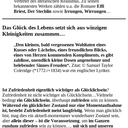
Vertreter des literarischen Realismus. Zu seinen
bekanntesten Werken zählen u.a. die Romane
Effi
Briest, Der Stechlin
sowie
Irrungen, Wirrungen
…
Das Glück des Lebens setzt sich aus winzigen
Kleinigkeiten zusammen…
„
Den kleinen, bald vergessenen Wohltaten eines
Kusses oder Lächelns, eines freundlichen Blicks,
eines von Herzen kommenden Kompliments, es gibt
zahllose, unendlich kleine Dosen angenehmer und
belebender Sinnes-Freuden“.
Zitat: © Samuel Taylor
Coleridge (*1772-/+1834) war ein englischer Lyriker.
Ist Zufriedenheit eigentlich wichtiger als Glücklichsein
?
Zufriedenheit ist nicht wichtiger als Glücklichsein…Vielmehr
bedingt
ein Glücklichsein
, überhaupt
zufrieden
sein zu können.
Während ein glücklicher Zustand nur eine Momentaufnahme
ist, besteht Zufriedenheit meist langfristig
. Wenn man glücklich
bist, mag dies ein aktuell-momentaner wunderbarer Zustand sein,
aber
allein dieser – ist die Voraussetzung
, um
im Ganzen
rundum zufrieden
sein zu können….
mit sich und unseren