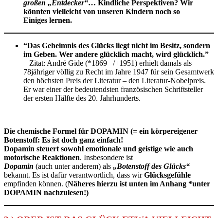
großen „Entdecker“
… Kindliche Perspektiven? Wir
könnten vielleicht von unseren Kindern noch so
Einiges lernen.
“Das Geheimnis des Glücks liegt nicht im Besitz, sondern
im Geben. Wer andere glücklich macht, wird glücklich.”
– Zitat: André Gide (*1869 –/+1951) erhielt damals als
78jähriger völlig zu Recht im Jahre 1947 für sein Gesamtwerk
den höchsten Preis der Literatur – den Literatur-Nobelpreis.
Er war einer der bedeutendsten französischen Schriftsteller
der ersten Hälfte des 20. Jahrhunderts.
Die chemische Formel für DOPAMIN (= ein körpereigener
Botenstoff: Es ist doch ganz einfach!
Dopamin steuert sowohl emotionale und geistige wie auch
motorische Reaktionen
. Insbesondere ist
Dopamin
(auch unter anderem) als
„Botenstoff des Glücks“
bekannt. Es ist dafür verantwortlich, dass wir
Glücksgefühle
empfinden können. (
Näheres hierzu ist unten im Anhang *unter
DOPAMIN nachzulesen!)