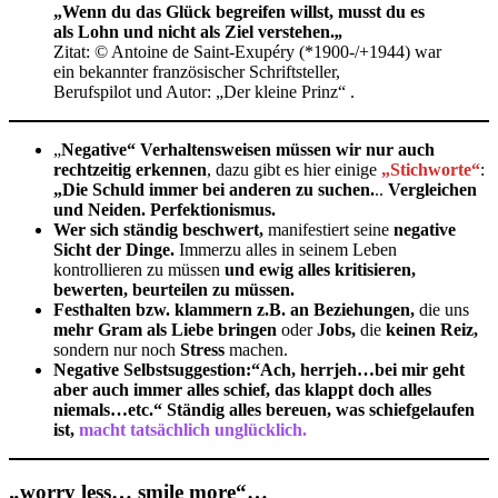
„Wenn du das Glück begreifen willst, musst du es
als Lohn und nicht als Ziel verstehen.
„
Zitat: © Antoine de Saint-Exupéry (*1900-/+1944) war
ein bekannter französischer Schriftsteller,
Berufspilot und Autor: „Der kleine Prinz“ .
„
Negative“ Verhaltensweisen müssen wir nur auch
rechtzeitig erkennen
, dazu gibt es hier einige
„Stichworte“
:
„Die Schuld immer bei anderen zu suchen.
..
Vergleichen
und Neiden. Perfektionismus.
Wer sich ständig beschwert,
manifestiert seine
negative
Sicht der Dinge.
Immerzu alles in seinem Leben
kontrollieren zu müssen
und ewig alles kritisieren,
bewerten, beurteilen zu müssen.
Festhalten bzw. klammern z.B. an Beziehungen,
die uns
mehr Gram als Liebe bringen
oder
Jobs,
die
keinen Reiz,
sondern nur noch
Stress
machen.
Negative Selbstsuggestion:“Ach, herrjeh…bei mir geht
aber auch immer alles schief, das klappt doch alles
niemals…etc.“
Ständig alles bereuen, was schiefgelaufen
ist,
macht tatsächlich unglücklich.
„worry less… smile more“…