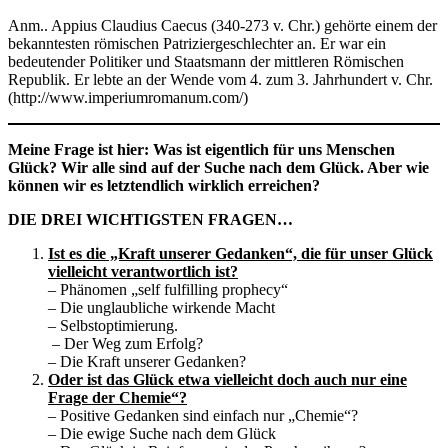
Anm.. Appius Claudius Caecus (340-273 v. Chr.) gehörte einem der
bekanntesten römischen Patriziergeschlechter an. Er war ein
bedeutender Politiker und Staatsmann der mittleren Römischen
Republik. Er lebte an der Wende vom 4. zum 3. Jahrhundert v. Chr.
(http://www.imperiumromanum.com/)
Meine Frage ist hier: Was ist eigentlich für uns Menschen
Glück? Wir alle sind auf der Suche nach dem Glück. Aber wie
können wir es letztendlich wirklich erreichen?
DIE DREI WICHTIGSTEN FRAGEN…
Ist es die „Kraft unserer Gedanken“, die für unser Glück
vielleicht verantwortlich ist?
– Phänomen „self fulfilling prophecy“
– Die unglaubliche wirkende Macht
– Selbstoptimierung.
– Der Weg zum Erfolg?
– Die Kraft unserer Gedanken?
Oder ist das Glück etwa vielleicht doch auch nur eine
Frage der Chemie“?
– Positive Gedanken sind einfach nur „Chemie“?
– Die ewige Suche nach dem Glück