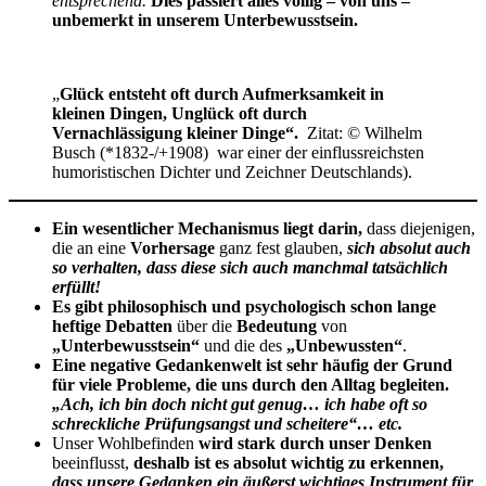
entsprechend.
Dies passiert alles völlig – von uns –
unbemerkt in unserem Unterbewusstsein.
„
Glück entsteht oft durch Aufmerksamkeit in
kleinen Dingen, Unglück oft durch
Vernachlässigung kleiner Dinge“.
Zitat: © Wilhelm
Busch (*1832-/+1908) war einer der einflussreichsten
humoristischen Dichter und Zeichner Deutschlands).
Ein wesentlicher Mechanismus liegt darin,
dass diejenigen,
die an eine
Vorhersage
ganz fest glauben,
sich absolut auch
so verhalten, dass diese sich auch manchmal tatsächlich
erfüllt!
Es gibt philosophisch und psychologisch schon lange
heftige Debatten
über die
Bedeutung
von
„Unterbewusstsein“
und die des
„Unbewussten“
.
Eine negative Gedankenwelt ist sehr häufig der Grund
für viele Probleme, die uns durch den Alltag begleiten.
„Ach, ich bin doch nicht gut genug… ich habe oft so
schreckliche Prüfungsangst und scheitere“… etc.
Unser Wohlbefinden
wird stark durch unser Denken
beeinflusst,
deshalb ist es absolut wichtig zu erkennen,
dass unsere Gedanken ein äußerst wichtiges Instrument für