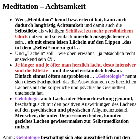
Meditation – Achtsamkeit
Wer „Meditation“ kennt bzw. erlernt hat, kann auch
dadurch langfristig Achtsamkeit
und damit auch die
Selbstliebe
als wichtigen
Schlüssel zu mehr persönlichem
Glück
nutzen und so einfach
innerlich ausgeglichener
zu
sein…
oft mit einem leisen Lächeln auf den Lippen
.
..das
tut dem „Selbst“ nur zu gut!…
Und „Lächeln“ soll – wie oben erwähnt – ja tatsächlich recht
ansteckend sein 😉 .
Je länger und je öfter man herzlich lacht, desto intensiver
sind die Effekte
– und die sind erstaunlich heilsam.
Einfach einmal öfters ausprobieren
…
„Gelotologie“
nennt
sich dieses
Fachgebiet,
das die Auswirkungen des herzlichen
Lachens auf die körperliche und psychische Gesundheit
untersucht hat.
Gelotologie
, auch Lach- oder Humorforschung genannt,
beschäftigt sich mit den positiven Auswirkungen des Lachens
auf den
psychischen und physischen
Allgemeinzustand.
Menschen, die unter Depressionen leiden, könnten
gezieltes Lachen gewissermaßen zur Selbstmedikation
nutzen.
Anm.:
Gelotologie
beschäftigt sich also ausschließlich mit den