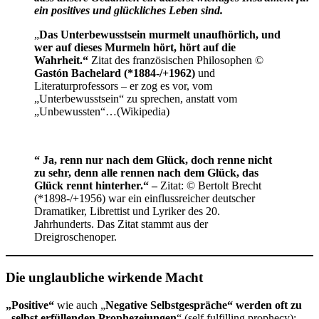
ein positives und glückliches Leben sind.
„
Das Unterbewusstsein murmelt unaufhörlich, und
wer auf dieses Murmeln hört, hört auf die
Wahrheit.“
Zitat des französischen Philosophen ©
Gastón Bachelard (*1884-/+1962)
und
Literaturprofessors – er zog es vor, vom
„Unterbewusstsein“ zu sprechen, anstatt vom
„Unbewussten“…(Wikipedia)
“ Ja, renn nur nach dem Glück, doch renne nicht
zu sehr, denn alle rennen nach dem Glück, das
Glück rennt hinterher.“ –
Zitat: © Bertolt Brecht
(*1898-/+1956) war ein einflussreicher deutscher
Dramatiker, Librettist und Lyriker des 20.
Jahrhunderts. Das Zitat stammt aus der
Dreigroschenoper.
Die unglaubliche wirkende Macht
„Positive“
wie auch „
Negative Selbstgespräche“ werden oft zu
„selbst erfüllenden Prophezeiungen
“ (self fulfilling prophecy):