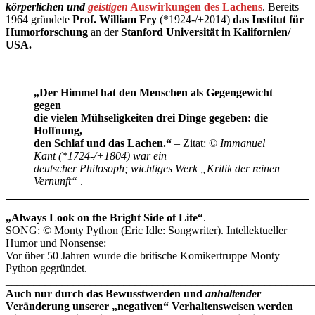
körperlichen und
geistigen
Auswirkungen des Lachens
. Bereits
1964 gründete
Prof. William Fry
(*1924-/+2014)
das Institut für
Humorforschung
an der
Stanford Universität in Kalifornien/
USA.
„Der Himmel hat den Menschen als Gegengewicht
gegen
die vielen Mühseligkeiten drei Dinge gegeben: die
Hoffnung,
den Schlaf und das Lachen.“
– Zitat: ©
Immanuel
Kant (*1724-/+1804) war ein
deutscher Philosoph; wichtiges Werk „Kritik der reinen
Vernunft“
.
„Always Look on the Bright Side of Life“
.
SONG: © Monty Python (Eric Idle: Songwriter). Intellektueller
Humor und Nonsense:
Vor über 50 Jahren wurde die britische Komikertruppe Monty
Python gegründet.
_______________________________________________________
Auch nur durch das Bewusstwerden und
anhaltender
Veränderung unserer „negativen“ Verhaltensweisen werden