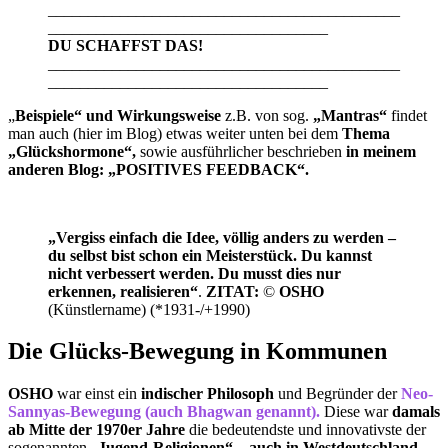
____________________________________________
___________________________________
DU SCHAFFST DAS!
____________________________________________
___________________________________
„
Beispiele“ und Wirkungsweise
z.B. von sog.
„Mantras“
findet
man auch (hier im Blog) etwas weiter unten bei dem
Thema
„Glückshormone“,
sowie ausführlicher beschrieben
in meinem
anderen Blog: „POSITIVES FEEDBACK“.
„Vergiss einfach die Idee, völlig anders zu werden –
du selbst bist schon ein Meisterstück. Du kannst
nicht verbessert werden. Du musst dies nur
erkennen, realisieren“
.
ZITAT:
©
OSHO
(Künstlername) (*1931-/+1990)
Die Glücks-Bewegung in Kommunen
OSHO
war einst ein
indischer Philosoph
und Begründer der
Neo-
Sannyas-Bewegung (auch Bhagwan genannt).
Diese war
damals
ab Mitte der 1970er Jahre
die bedeutendste und innovativste der
sogenannten „
Jugend-Religionen“ – auch in Westdeutschland.