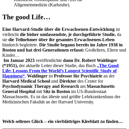
Allgemeinmedizin (Karlsruhe).
The good Life…
Eine Harvard-Studie über die Erwachsenen-Entwicklung
ist
vielleicht
die bisher umfassendste, je durchgeführte Studie,
da
sie
die Teilnehmer über ihr gesamtes Erwachsenen-Leben
hindurch begleitete.
Die Studie begann bereits im Jahre 1938 in
Boston und hat drei Generationen erfasst:
Großeltern, Eltern und
Kinder…
Im Januar 2023
veröffentlichte
dann Dr. Robert Waldinger
(*1951),
der aktuelle Leiter dieser Studie, das Buch
„The Good
Life: Lessons From the World’s Longest Scientific Study of
Happiness“
.
Waldinger
ist
Professor für Psychiatrie
an der
Harvard Medical School
und
Direktor
des Center for
Psychodynamic Therapy
and Research
am
Massachusetts
General Hospital
mit
Sitz in Boston
im US-Bundesstaat
Massachusetts. Es ist das älteste und größte Lehrkrankenhaus der
Medizinischen Fakultät an der Harvard University.
Welch seltenes Glück – ein vierblättriges Kleeblatt zu finden…