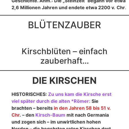
Geschichte. Anm.: Die „Steinzeit“ begann vor etwa
2,6 Millionen Jahren und endete etwa 2200 v.
Chr
.
BLÜTENZAUBER
Kirschblüten – einfach
zauberhaft…
DIE KIRSCHEN
HISTORISCHES:
Zu uns kam die Kirsche erst
viel später durch die alten *Römer:
Sie
brachten – bereits
in den Jahren 58 bis 51 v.
Chr
. – den
Kirsch-Baum
mit nach Germania
und zogen sich – im unwirtlichen hohen
Norden – die begehrten roten Kirschen dort