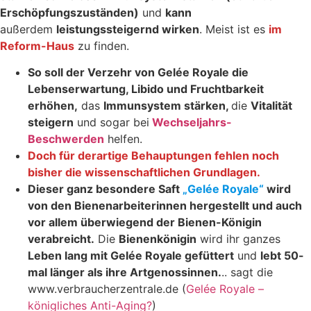
Erschöpfungszuständen)
und
kann
außerdem
leistungssteigernd wirken
. Meist ist es
im
Reform-Haus
zu finden.
So soll der Verzehr von Gelée Royale die
Lebenserwartung, Libido und Fruchtbarkeit
erhöhen,
das
Immunsystem stärken,
die
Vitalität
steigern
und sogar bei
Wechseljahrs-
Beschwerden
helfen.
Doch für derartige Behauptungen fehlen noch
bisher die wissenschaftlichen Grundlagen.
Dieser ganz besondere Saft
„Gelée Royale“
wird
von den Bienenarbeiterinnen hergestellt und auch
vor allem überwiegend der Bienen-Königin
verabreicht.
Die
Bienenkönigin
wird ihr ganzes
Leben lang mit Gelée Royale gefüttert
und
lebt 50-
mal länger als ihre Artgenossinnen.
.. sagt die
www.verbraucherzentrale.de (
Gelée Royale –
königliches Anti-Aging?
)