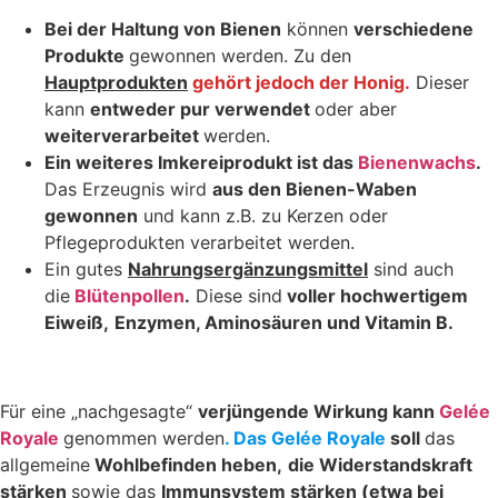
Bei der Haltung von Bienen
können
verschiedene
Produkte
gewonnen werden. Zu den
Hauptprodukten
gehört jedoch der Honig.
Dieser
kann
entweder pur verwendet
oder aber
weiterverarbeitet
werden.
Ein weiteres Imkereiprodukt ist das
Bienenwachs
.
Das Erzeugnis wird
aus den Bienen-Waben
gewonnen
und kann z.B. zu Kerzen oder
Pflegeprodukten verarbeitet werden.
Ein gutes
Nahrungsergänzungsmittel
sind auch
die
Blütenpollen
.
Diese sind
voller hochwertigem
Eiweiß,
Enzymen, Aminosäuren und Vitamin B.
Für eine „nachgesagte“
verjüngende Wirkung kann
Gelée
Royale
genommen werden
. Das Gelée Royale
soll
das
allgemeine
Wohlbefinden heben,
die Widerstandskraft
stärken
sowie das
Immunsystem stärken (etwa bei