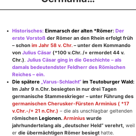
Historisches:
Einmarsch der alten *Römer
:
Der
erste Vorstoß
der Römer an den Rhein erfolgt früh
– schon
im Jahr 58 v. Chr.
– unter dem Kommando
von
Julius Cäsar
(*100 v.Chr. /+ ermordet 44 v.
Chr.)
.
Julius Cäsar ging in die Geschichte – als
damals bedeutendster Feldherr des Römischen
Reiches – ein.
Die spätere
„Varus-Schlacht“
im Teutoburger Wald:
Im Jahr 9 n.Chr. besiegten in nur drei Tagen
germanische Stammeskrieger
– unter Führung des
germanischen Cherusker-Fürsten Arminius ( *17
v.Chr.-/+ 21 n.Chr.)
– die als unschlagbar geltenden
römischen
Legionen.
Arminius
wurde
jahrhundertelang als „deutscher Held“ verehrt,
weil
er
die übermächtigen Römer besiegt
hatte.