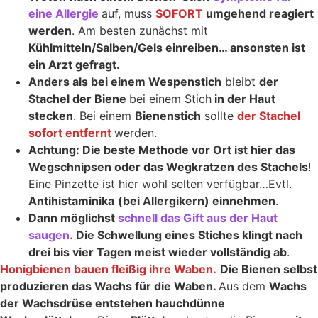
eine Allergie
auf, muss
SOFORT
umgehend reagiert
werden
. Am besten zunächst mit
Kühlmitteln/Salben/Gels einreiben… ansonsten ist
ein Arzt gefragt.
Anders als bei einem Wespenstich
bleibt
der
Stachel der Biene
bei einem Stich
in der Haut
stecken
. Bei einem
Bienenstich
sollte
der Stachel
sofort entfernt
werden.
Achtung: Die beste Methode vor Ort ist hier das
Wegschnipsen oder das Wegkratzen des Stachels
!
Eine Pinzette ist hier wohl selten verfügbar…Evtl.
Antihistaminika
(bei Allergikern) einnehmen
.
Dann möglichst
schnell das Gift aus der Haut
saugen
.
Die Schwellung eines Stiches klingt nach
drei bis vier Tagen meist wieder vollständig ab
.
Honigbienen bauen fleißig ihre Waben.
Die Bienen selbst
produzieren das Wachs für die Waben.
Aus dem
Wachs
der Wachsdrüse entstehen hauchdünne